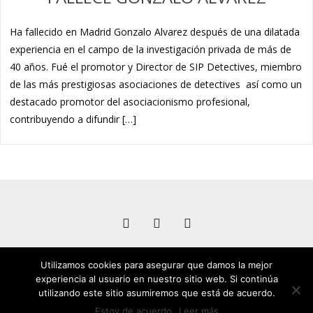
Ha fallecido en Madrid Gonzalo Alvarez después de una dilatada
experiencia en el campo de la investigación privada de más de
40 años. Fué el promotor y Director de SIP Detectives, miembro
de las más prestigiosas asociaciones de detectives así como un
destacado promotor del asociacionismo profesional,
contribuyendo a difundir […]
Utilizamos cookies para asegurar que damos la mejor
experiencia al usuario en nuestro sitio web. Si continúa
utilizando este sitio asumiremos que está de acuerdo.
Copyright 2026 Asociacion Nacional de Agencias de Detectives
Privados de España
Estoy de acuerdo
Leer más